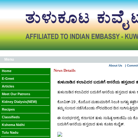
Menu
About Us
| Commi
News Details
Home
E-Greet
ತುಳುನಾಡಿನ ಕಲಾವಿದರ ಬದುಕಿಗೆ ಆಸರೆಯ ಹಸ್ತವಾದ ತು
Articles
ತುಳುನಾಡಿನ ಕಲಾವಿದರ ಬದುಕಿಗೆ ಆಸರೆಯ ಹಸ್ತವಾದ ತುಳು ಕ
Meet Our Patrons
Kidney Dialysis(NEW)
ಕೋವಿಡ್-19 , ಕೊರೊನ ಮಹಾಮಾರಿಗೆ ಸಿಲುಕಿ ಜಗತ್ತು ತತ್ತರಿಸ
ತಮ್ಮ ಸಂಸಾರ ನಡೆಸಿಕೊಂಡು ಗೌರವದಿಂದ ದಿನ ಸಾಗಿಸುತ್ತಿದ್ದವರು ಈ
Recipes
Classifieds
ಈ ಸಂದರ್ಭದಲ್ಲಿ, ಕರ್ನಾಟಕ ತುಳು ಸಾಹಿತ್ಯ ಅಕಾಡೆಮಿ ಯ ಕೊಡ
ಬದುಕಿಗೆ ಆಸರೆಯ ಹಸ್ತವಾದ ತುಳು ಕೂಟಾ ಕುವೈತ್.
Kshema Nidhi
Tulu Nadu